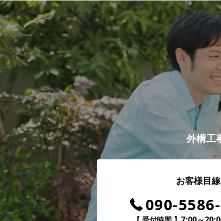
外構工
お客様目線
090-5586
7:00～20:0
【 受付時間 】