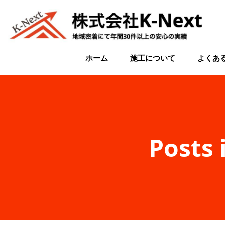
コ
ン
テ
ン
ツ
ホーム
施工について
よくあ
へ
ス
キ
ッ
プ
Posts 